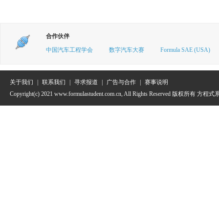
合作伙伴
中国汽车工程学会
数字汽车大赛
Formula SAE (USA)
关于我们
|
联系我们
|
寻求报道
|
广告与合作
|
赛事说明
Copyright(c) 2021 www.formulastudent.com.cn, All Rights Reserved 版权所有 