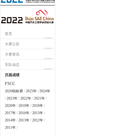
首页
大赛公告
大赛资讯
车队动态
历届成绩
FSCC
2026锦标赛
/
2025年
/
2024年
/
2023年
/
2022年
/
2021年
/
2020年
/
2019年
/
2018年
/
2017年
/
2016年
/
2015年
/
2014年
/
2013年
/
2012年
/
2011年
/