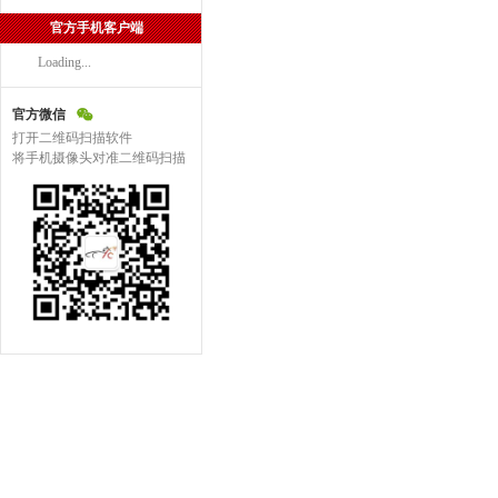
官方手机客户端
Loading...
官方微信
打开二维码扫描软件
将手机摄像头对准二维码扫描