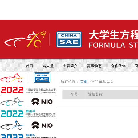
首页
名人堂
大赛简介
赛事动态
合作伙伴
所在位置：
首页
> 2011车队风采
车号
院校名称