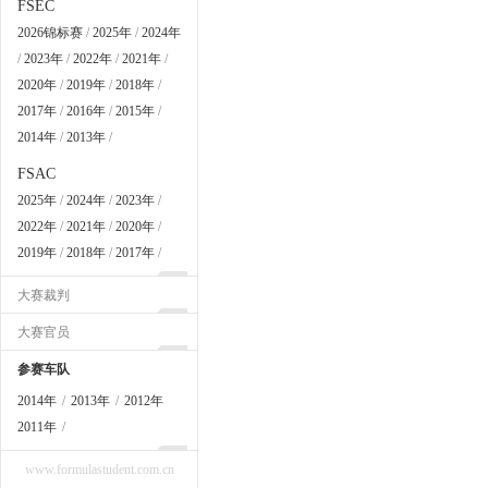
FSEC
2026锦标赛
/
2025年
/
2024年
/
2023年
/
2022年
/
2021年
/
2020年
/
2019年
/
2018年
/
2017年
/
2016年
/
2015年
/
2014年
/
2013年
/
FSAC
2025年
/
2024年
/
2023年
/
2022年
/
2021年
/
2020年
/
2019年
/
2018年
/
2017年
/
大赛裁判
大赛官员
参赛车队
2014年
/
2013年
/
2012年
2011年
/
www.formulastudent.com.cn