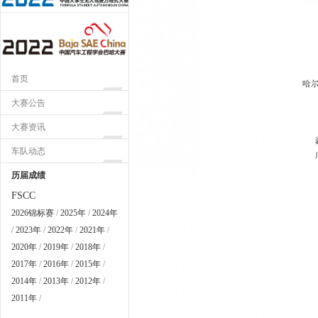
首页
大赛公告
大赛资讯
车队动态
历届成绩
FSCC
2026锦标赛
/
2025年
/
2024年
/
2023年
/
2022年
/
2021年
/
2020年
/
2019年
/
2018年
/
2017年
/
2016年
/
2015年
/
2014年
/
2013年
/
2012年
/
2011年
/