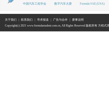
中国汽车工程学会
数字汽车大赛
Formula SAE (USA)
关于我们
|
联系我们
|
寻求报道
|
广告与合作
|
赛事说明
Copyright(c) 2021 www.formulastudent.com.cn, All Rights Reserved 版权所有 