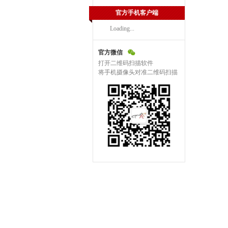
官方手机客户端
Loading...
官方微信
打开二维码扫描软件
将手机摄像头对准二维码扫描