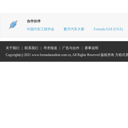
合作伙伴
中国汽车工程学会
数字汽车大赛
Formula SAE (USA)
关于我们
|
联系我们
|
寻求报道
|
广告与合作
|
赛事说明
Copyright(c) 2021 www.formulastudent.com.cn, All Rights Reserved 版权所有 