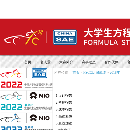
首页
名人堂
大赛简介
赛事动态
合作伙伴
所在位置：
首页
>
FSCC历届成绩
>
2018年
1.
设计报告
2.
营销报告
3.
成本报告
4.
高速避障
5.
直线加速