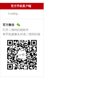
官方手机客户端
Loading...
官方微信
打开二维码扫描软件
将手机摄像头对准二维码扫描