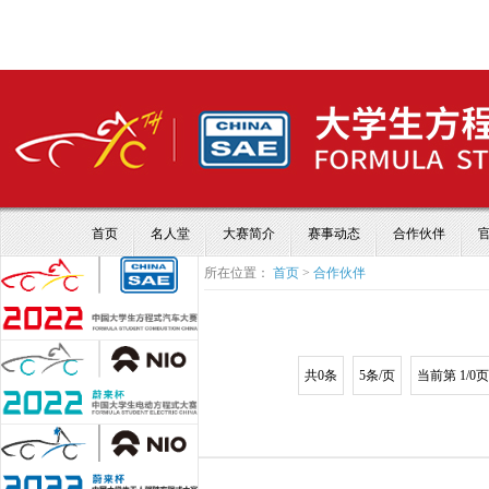
首页
名人堂
大赛简介
赛事动态
合作伙伴
所在位置：
首页
>
合作伙伴
共0条
5条/页
当前第
1
/0页