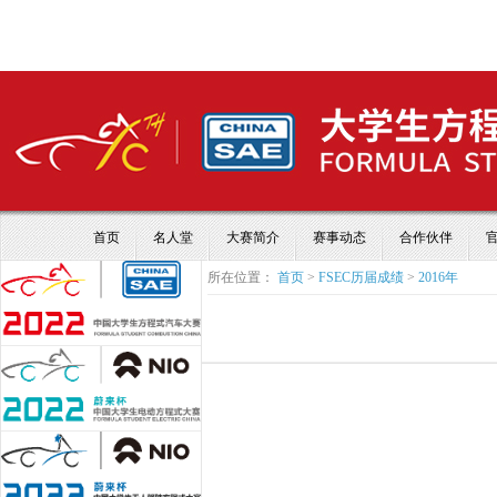
首页
名人堂
大赛简介
赛事动态
合作伙伴
所在位置：
首页
>
FSEC历届成绩
>
2016年