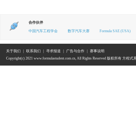
合作伙伴
中国汽车工程学会
数字汽车大赛
Formula SAE (USA)
关于我们
|
联系我们
|
寻求报道
|
广告与合作
|
赛事说明
Copyright(c) 2021 www.formulastudent.com.cn, All Rights Reserved 版权所有 