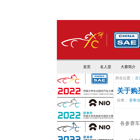
首页
名人堂
大赛简介
所在位置：
首
关于购
分类：
赛事
各参赛车