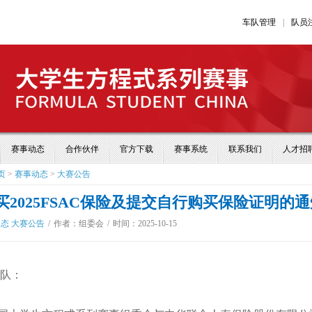
车队管理
|
队员
赛事动态
合作伙伴
官方下载
赛事系统
联系我们
人才招
页
>
赛事动态
>
大赛公告
买2025FSAC保险及提交自行购买保险证明的通
动态
大赛公告
/
作者：组委会
/
时间：2025-10-15
队：